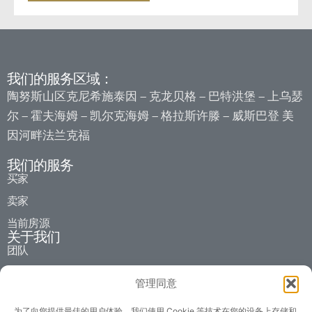
我们的服务区域：
陶努斯山区克尼希施泰因
克龙贝格
巴特洪堡
上乌瑟
–
–
–
尔
霍夫海姆
凯尔克海姆
格拉斯许滕
威斯巴登
美
–
–
–
–
因河畔法兰克福
我们的服务
买家
卖家
当前房源
关于我们
团队
历史沿革
管理同意
合作伙伴
为了向您提供最佳的用户体验，我们使用 Cookie 等技术在您的设备上存储和