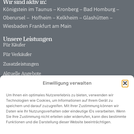
Wir sind aktiv in:
Königstein im Taunus
Kronberg
Bad Homburg
–
–
–
Oberursel
Hofheim
Kelkheim
Glashütten
–
–
–
–
Wiesbaden
Frankfurt am Main
Unsere Leistungen
Für Käufer
Für Verkäufer
Zusatzleistungen
Aktuelle Angebote
Unser Unternehmen
Einwilligung verwalten
Team
Historie
Um Ihnen ein optimales Nutzererlebnis zu bieten, verwenden wir
Technologien wie Cookies, um Informationen auf Ihrem Gerät zu
Partner
speichern und darauf zuzugreifen. Mit Ihrer Zustimmung können wir
Daten wie Ihr Nutzungsverhalten oder eindeutige IDs verarbeiten. Wenn
Karriere
Sie Ihre Zustimmung nicht erteilen oder widerrufen, kann dies bestimmte
Funktionen und die Darstellung dieser Website beeinträchtigen.
Soziale Verantwortung
Soziales Engagement