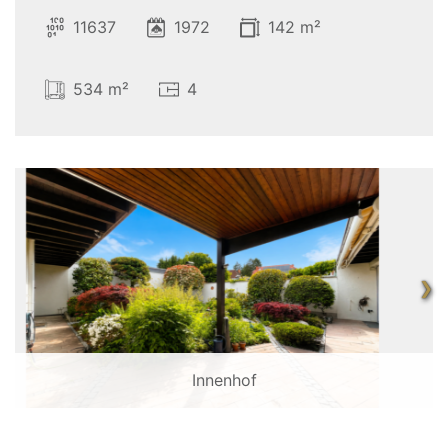
11637
1972
142 m²
534 m²
4
❯
Innenhof