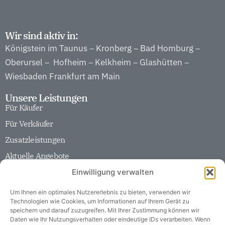
Wir sind aktiv in:
Königstein im Taunus
Kronberg
Bad Homburg
–
–
–
Oberursel
Hofheim
Kelkheim
Glashütten
–
–
–
–
Wiesbaden
Frankfurt am Main
Unsere Leistungen
Für Käufer
Für Verkäufer
Zusatzleistungen
Aktuelle Angebote
Unser Unternehmen
Einwilligung verwalten
Team
Historie
Um Ihnen ein optimales Nutzererlebnis zu bieten, verwenden wir
Technologien wie Cookies, um Informationen auf Ihrem Gerät zu
Partner
speichern und darauf zuzugreifen. Mit Ihrer Zustimmung können wir
Daten wie Ihr Nutzungsverhalten oder eindeutige IDs verarbeiten. Wenn
Karriere