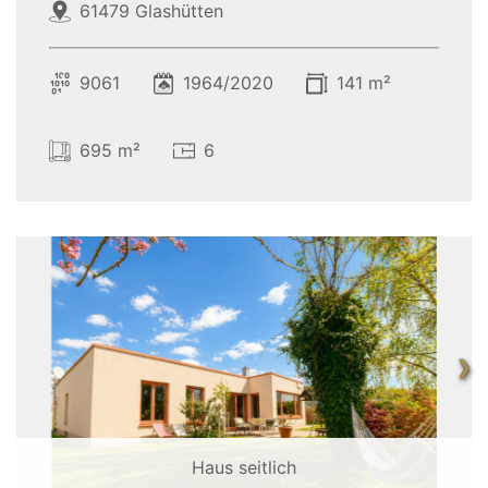
61479 Glashütten
9061
1964/2020
141 m²
695 m²
6
❯
Haus seitlich