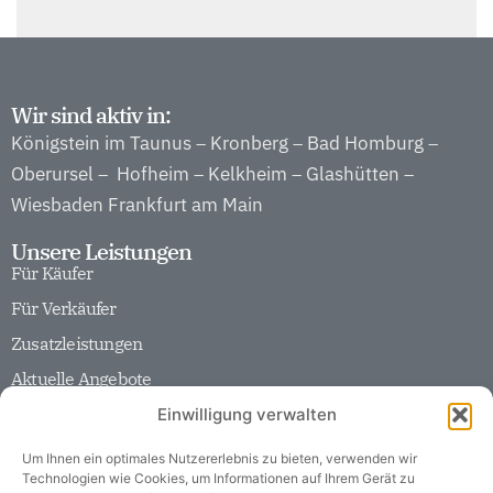
Wir sind aktiv in:
Königstein im Taunus
Kronberg
Bad Homburg
–
–
–
Oberursel
Hofheim
Kelkheim
Glashütten
–
–
–
–
Wiesbaden
Frankfurt am Main
Unsere Leistungen
Für Käufer
Für Verkäufer
Zusatzleistungen
Aktuelle Angebote
Unser Unternehmen
Einwilligung verwalten
Team
Historie
Um Ihnen ein optimales Nutzererlebnis zu bieten, verwenden wir
Technologien wie Cookies, um Informationen auf Ihrem Gerät zu
Partner