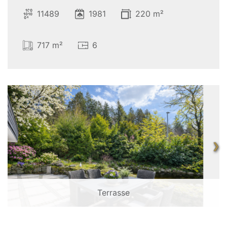
11489
1981
220 m²
717 m²
6
❯
Terrasse