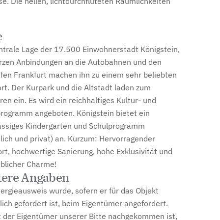
. Die hellen, lichtdurchfluteten Räumlichkeiten
e
ntrale Lage der 17.500 Einwohnerstadt Königstein,
rzen Anbindungen an die Autobahnen und den
fen Frankfurt machen ihn zu einem sehr beliebten
t. Der Kurpark und die Altstadt laden zum
ren ein. Es wird ein reichhaltiges Kultur- und
rogramm angeboten. Königstein bietet ein
assiges Kindergarten und Schulprogramm
tlich und privat) an. Kurzum: Hervorragender
rt, hochwertige Sanierung, hohe Exklusivität und
blicher Charme!
tere Angaben
ergieausweis wurde, sofern er für das Objekt
lich gefordert ist, beim Eigentümer angefordert.
 der Eigentümer unserer Bitte nachgekommen ist,