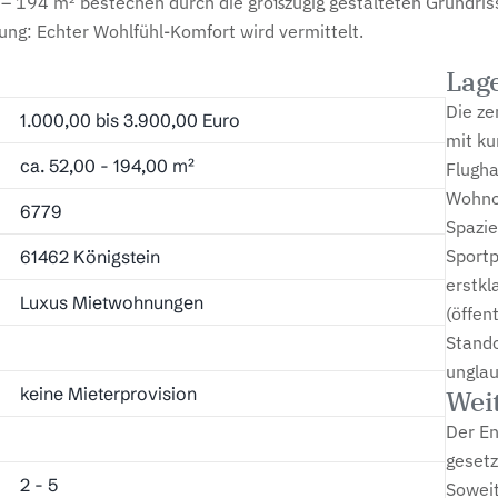
194 m² bestechen durch die großzügig gestalteten Grundrisse
ung: Echter Wohlfühl-Komfort wird vermittelt.
Lag
Die ze
1.000,00 bis 3.900,00 Euro
mit ku
ca. 52,00 - 194,00 m²
Flugha
Wohnor
6779
Spazie
Sportp
61462 Königstein
erstkl
Luxus Mietwohnungen
(öffen
Stando
unglau
keine Mieterprovision
Wei
Der En
gesetz
2 - 5
Soweit