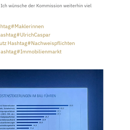
g. Ich wünsche der Kommission weiterhin viel
htag
#
Maklerinnen
ashtag
#
UlrichCaspar
utz
Hashtag
#
Nachweispflichten
ashtag
#
Immobilienmarkt