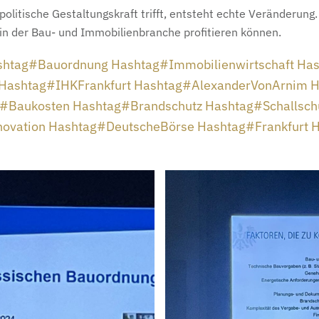
politische Gestaltungskraft trifft, entsteht echte Veränderun
n in der Bau- und Immobilienbranche profitieren können.
shtag
#
Bauordnung
Hashtag
#
Immobilienwirtschaft
Has
Hashtag
#
IHKFrankfurt
Hashtag
#
AlexanderVonArnim
H
#
Baukosten
Hashtag
#
Brandschutz
Hashtag
#
Schallsch
novation
Hashtag
#
DeutscheBörse
Hashtag
#
Frankfurt
H