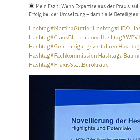
Mein Fazit: Wenn Expertise aus der Praxis auf 
Erfolg bei der Umsetzung – damit alle Beteiligte
Hashtag
#
MartinaGüttler
Hashtag
#
HBO
Ha
Hashtag
#
ClausBlumenauer
Hashtag
#
WPV
Hashtag
#
Genehmigungsverfahren
Hashtag
Hashtag
#
Fachkommission
Hashtag
#
Bauin
Hashtag
#
PraxisStattBürokratie