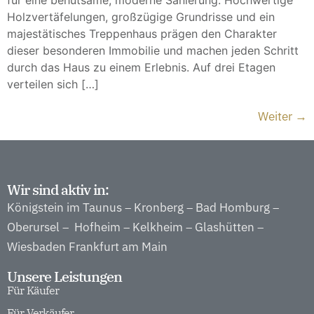
für eine behutsame, moderne Sanierung. Hochwertige
Holzvertäfelungen, großzügige Grundrisse und ein
majestätisches Treppenhaus prägen den Charakter
dieser besonderen Immobilie und machen jeden Schritt
durch das Haus zu einem Erlebnis. Auf drei Etagen
verteilen sich […]
Weiter
→
Wir sind aktiv in:
Königstein im Taunus
Kronberg
Bad Homburg
–
–
–
Oberursel
Hofheim
Kelkheim
Glashütten
–
–
–
–
Wiesbaden
Frankfurt am Main
Unsere Leistungen
Für Käufer
Für Verkäufer