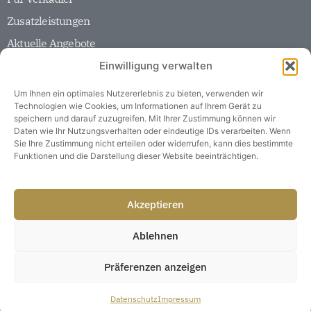
Zusatzleistungen
Aktuelle Angebote
Unser Unternehmen
Einwilligung verwalten
Team
Historie
Um Ihnen ein optimales Nutzererlebnis zu bieten, verwenden wir
Technologien wie Cookies, um Informationen auf Ihrem Gerät zu
Partner
speichern und darauf zuzugreifen. Mit Ihrer Zustimmung können wir
Daten wie Ihr Nutzungsverhalten oder eindeutige IDs verarbeiten. Wenn
Karriere
Sie Ihre Zustimmung nicht erteilen oder widerrufen, kann dies bestimmte
Funktionen und die Darstellung dieser Website beeinträchtigen.
Soziale Verantwortung
Soziales Engagement
Claus Blumenauer Immobilien GmbH
Akzeptieren
Frankfurter Str. 1 61462 Königstein im Taunus
Ablehnen
mail@claus-blumenauer.de
06174 96100
Präferenzen anzeigen
Kontakt
Impressum
Datenschutz
Datenschutz
Impressum