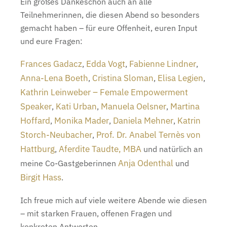
Ein großes Dankeschön auch an alle
Teilnehmerinnen, die diesen Abend so besonders
gemacht haben – für eure Offenheit, euren Input
und eure Fragen:
Frances Gadacz
Edda Vogt
Fabienne Lindner
,
,
,
Anna-Lena Boeth
Cristina Sloman
Elisa Legien
,
,
,
Kathrin Leinweber – Female Empowerment
Speaker
Kati Urban
Manuela Oelsner
Martina
,
,
,
Hoffard
Monika Mader
Daniela Mehner
Katrin
,
,
,
Storch-Neubacher
Prof. Dr. Anabel Ternès von
,
Hattburg
Aferdite Taudte, MBA
,
und natürlich an
Anja Odenthal
meine Co-Gastgeberinnen
und
Birgit Hass
.
Ich freue mich auf viele weitere Abende wie diesen
– mit starken Frauen, offenen Fragen und
konkreten Antworten.