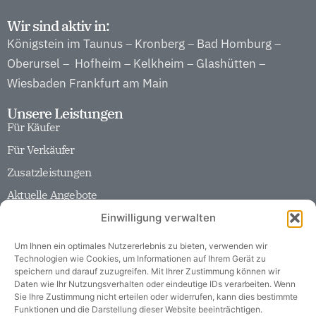
Wir sind aktiv in:
Königstein im Taunus
Kronberg
Bad Homburg
–
–
–
Oberursel
Hofheim
Kelkheim
Glashütten
–
–
–
–
Wiesbaden
Frankfurt am Main
Unsere Leistungen
Für Käufer
Für Verkäufer
Zusatzleistungen
Aktuelle Angebote
Unser Unternehmen
Einwilligung verwalten
Team
Historie
Um Ihnen ein optimales Nutzererlebnis zu bieten, verwenden wir
Technologien wie Cookies, um Informationen auf Ihrem Gerät zu
Partner
speichern und darauf zuzugreifen. Mit Ihrer Zustimmung können wir
Daten wie Ihr Nutzungsverhalten oder eindeutige IDs verarbeiten. Wenn
Karriere
Sie Ihre Zustimmung nicht erteilen oder widerrufen, kann dies bestimmte
Funktionen und die Darstellung dieser Website beeinträchtigen.
Soziale Verantwortung