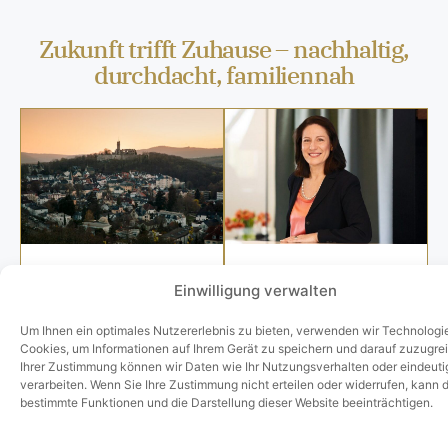
Zukunft trifft Zuhause – nachhaltig,
durchdacht, familiennah
Erfahrung und
Serviceleistungen
Einwilligung verwalten
Kompetenz durch
durch unsere
unsere Historie.
Leidenschaft für
Um Ihnen ein optimales Nutzererlebnis zu bieten, verwenden wir Technologi
Immobilien und
Wir kennen den Markt
Cookies, um Informationen auf Ihrem Gerät zu speichern und darauf zuzugrei
Dienstleistungen.
und finden immer die
Ihrer Zustimmung können wir Daten wie Ihr Nutzungsverhalten oder eindeuti
verarbeiten. Wenn Sie Ihre Zustimmung nicht erteilen oder widerrufen, kann 
Wir sind erst
richtige Lösung.
bestimmte Funktionen und die Darstellung dieser Website beeinträchtigen.
zufrieden, wenn Sie
zufrieden sind!
ZUR HISTORIE