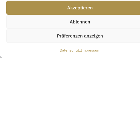
ZU UNSEREN
Akzeptieren
LEISTUNGEN
Ablehnen
Präferenzen anzeigen
Datenschutz
Impressum
Experten durch
Karriere als
Partner. Wir
Immobilienmakler.
kooperieren mit
Wir sind erst
Experten!
zufrieden, wenn Sie
Simone
zufrieden sind!
Schulze
WERDEN SIE TEIL
Hüttig & Rompf
DES TEAMS