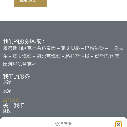
我们的服务区域：
陶努斯山区克尼希施泰因
克龙贝格
巴特洪堡
上乌瑟
–
–
–
尔
霍夫海姆
凯尔克海姆
格拉斯许滕
威斯巴登
美
–
–
–
–
因河畔法兰克福
我们的服务
买家
卖家
当前房源
关于我们
团队
历史沿革
管理同意