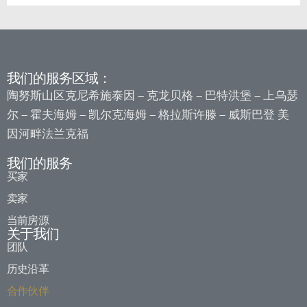
我们的服务区域：
陶努斯山区克尼希施泰因
克龙贝格
巴特洪堡
上乌瑟
–
–
–
尔
霍夫海姆
凯尔克海姆
格拉斯许滕
威斯巴登
美
–
–
–
–
因河畔法兰克福
我们的服务
买家
卖家
当前房源
关于我们
团队
历史沿革
合作伙伴