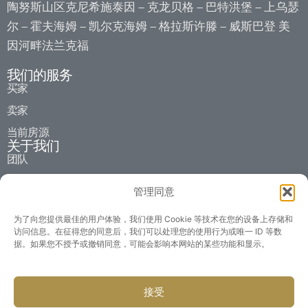
陶努斯山区克尼希施泰因
克龙贝格
巴特洪堡
上乌瑟
–
–
–
尔
霍夫海姆
凯尔克海姆
格拉斯许滕
威斯巴登
美
–
–
–
–
因河畔法兰克福
我们的服务
买家
卖家
当前房源
关于我们
团队
历史沿革
管理同意
合作伙伴
为了向您提供最佳的用户体验，我们使用 Cookie 等技术在您的设备上存储和
职业
访问信息。在征得您的同意后，我们可以处理您的使用行为或唯一 ID 等数
据。如果您不授予或撤销同意，可能会影响本网站的某些功能和显示。
社会责任
社会公益活动
Claus Blumenauer 房地产有限公司
接受
Frankfurter Str. 1 61462 陶努斯山区克尼希施泰因