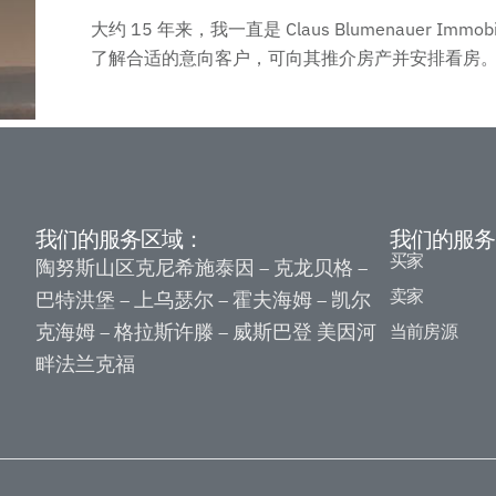
大约 15 年来，我一直是 Claus Blumenau
了解合适的意向客户，可向其推介房产并安排看房
我们的服务区域：
我们的服务
买家
陶努斯山区克尼希施泰因
克龙贝格
–
–
卖家
巴特洪堡
上乌瑟尔
霍夫海姆
凯尔
–
–
–
克海姆
格拉斯许滕
威斯巴登
美因河
当前房源
–
–
畔法兰克福